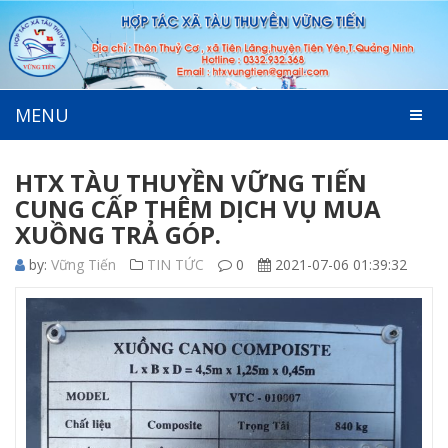
MENU
HTX TÀU THUYỀN VỮNG TIẾN
CUNG CẤP THÊM DỊCH VỤ MUA
XUỒNG TRẢ GÓP.
by:
Vững Tiến
TIN TỨC
0
2021-07-06 01:39:32