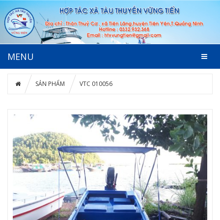
MENU
SẢN PHẨM
VTC 010056