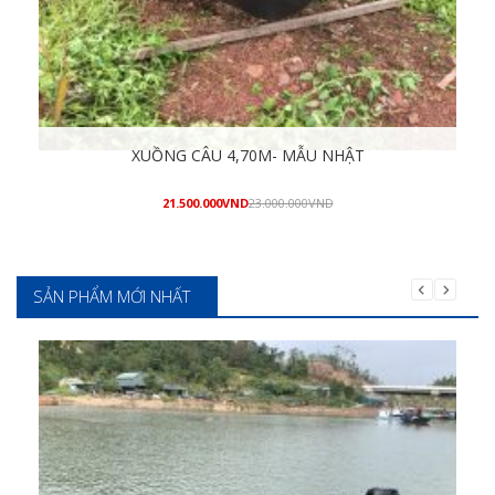
XUỒNG CÂU 4,70M- MẪU NHẬT
21.500.000
VND
23.000.000
VND
Mua hàng
SẢN PHẨM MỚI NHẤT