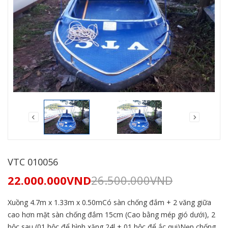
VTC 010056
22.000.000
VND
26.500.000
VND
Xuồng 4.7m x 1.33m x 0.50mCó sàn chống đắm + 2 văng giữa
cao hơn mặt sàn chống đắm 15cm (Cao bằng mép gió dưới), 2
hộc sau (01 hộc để bình xăng 24l + 01 hộc để ắc qui)Nẹp chống