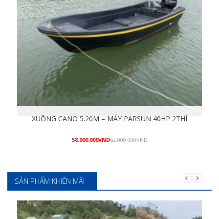
XUỒNG CANO 5.20M – MÁY PARSUN 40HP 2THÌ
58.000.000
VND
62.000.000
VND
Mua hàng
SẢN PHẨM KHIẾN MÃI