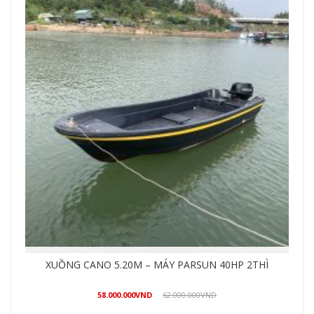
xuồng câu mẫu nhật 5.16m
25.600.000
VND
28.900.000
VND