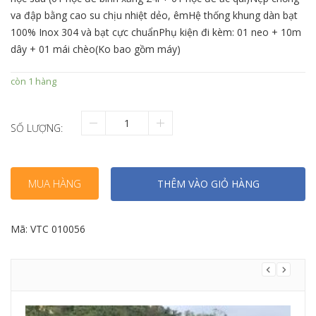
va đập bằng cao su chịu nhiệt dẻo, êmHệ thống khung dàn bạt
100% Inox 304 và bạt cực chuẩnPhụ kiện đi kèm: 01 neo + 10m
dây + 01 mái chèo(Ko bao gồm máy)
còn 1 hàng
SỐ LƯỢNG:
MUA HÀNG
THÊM VÀO GIỎ HÀNG
Mã:
VTC 010056